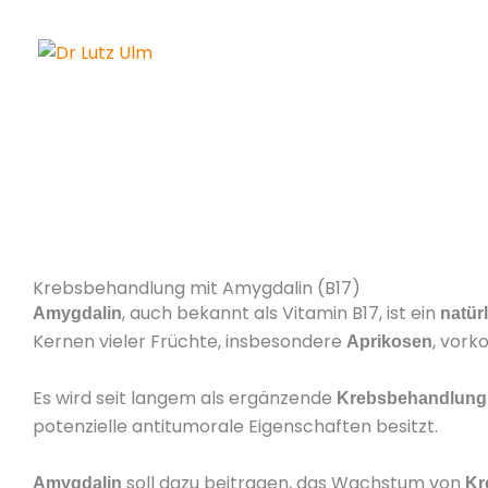
Zum
Inhalt
springen
Krebsbehandlung mit Amygdalin (B17)
, auch bekannt als Vitamin B17, ist ein
Amygdalin
natürl
Kernen vieler Früchte, insbesondere
, vor
Aprikosen
Es wird seit langem als ergänzende
Krebsbehandlung
potenzielle antitumorale Eigenschaften besitzt.
soll dazu beitragen, das Wachstum von
Amygdalin
Kr