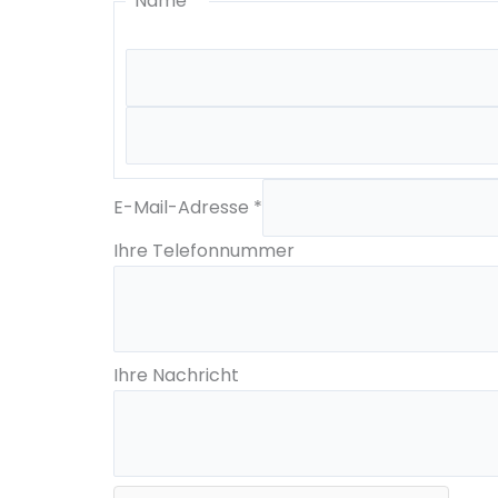
Name
*
Telefonnummer
E-Mail-Adresse
*
Ihre
E-
Ihre Telefonnummer
Mail-
Adresse
Ihre Nachricht