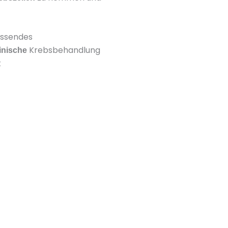
assendes
Krebsbehandlung
inische
t