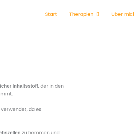
Start
Therapien
Über mic
der in den
icher Inhaltsstoff,
kommt.
verwendet, da es
zu hemmen und
ebszellen